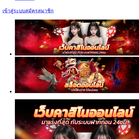
เข้าสู่ระบบ
สมัครสมาชิก