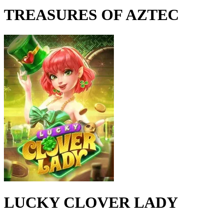
TREASURES OF AZTEC
LUCKY CLOVER LADY