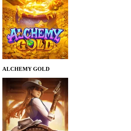
ALCHEMY GOLD