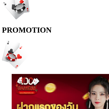
PROMOTION