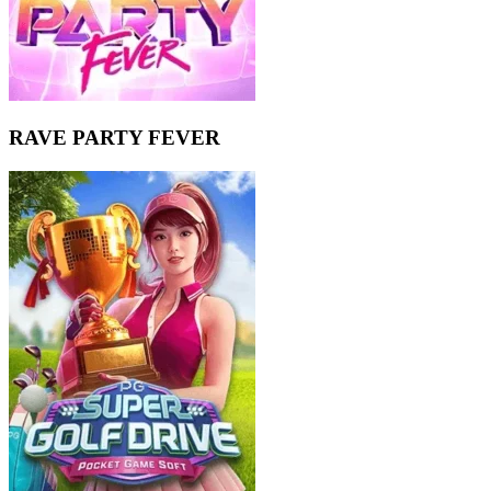
RAVE PARTY FEVER