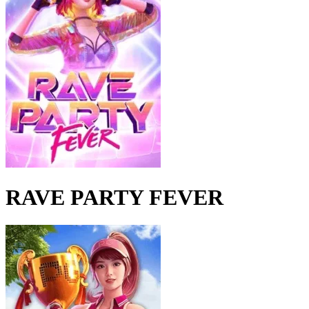
RAVE PARTY FEVER