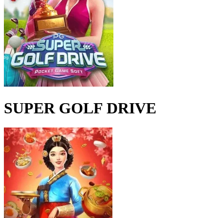
SUPER GOLF DRIVE