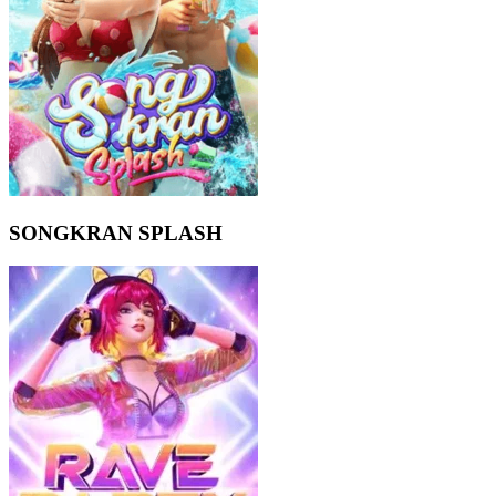
SONGKRAN SPLASH