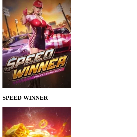
SPEED WINNER