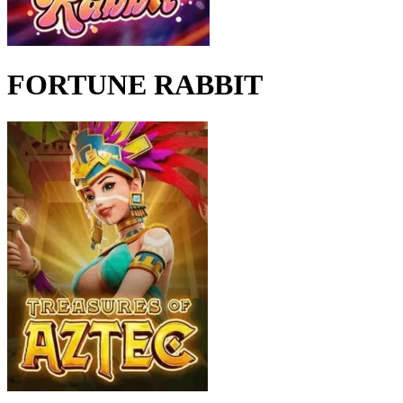
FORTUNE RABBIT