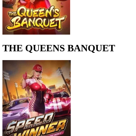
THE QUEENS BANQUET