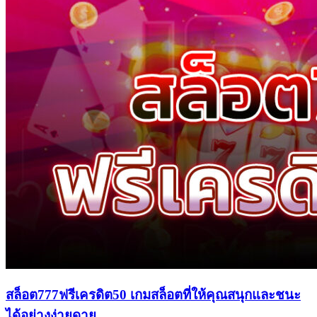
สล็อต777ฟรีเครดิต50 เกมสล็อตที่ให้คุณสนุกและชนะ
ได้อย่างง่ายดาย