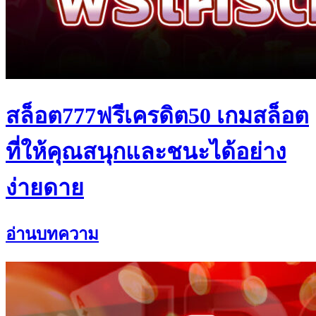
สล็อต777ฟรีเครดิต50 เกมสล็อต
ที่ให้คุณสนุกและชนะได้อย่าง
ง่ายดาย
อ่านบทความ