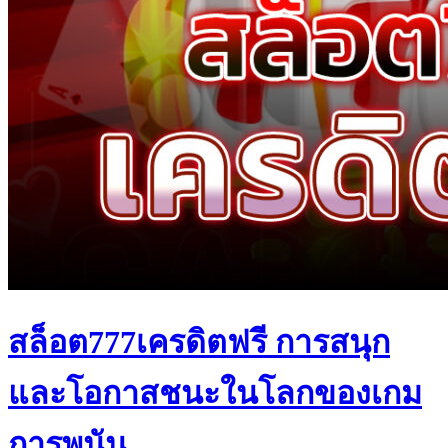
สล็อต777เครดิตฟรี การสนุก
และโอกาสชนะในโลกของเกม
การพนัน