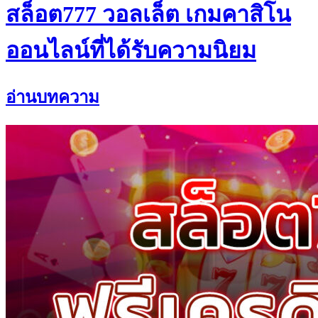
สล็อต777 วอลเล็ต เกมคาสิโน
ออนไลน์ที่ได้รับความนิยม
อ่านบทความ