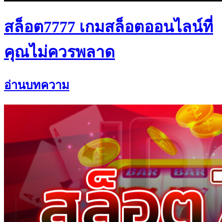
สล็อต7777 เกมสล็อตออนไลน์ที่
คุณไม่ควรพลาด
อ่านบทความ