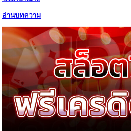
อ่านบทความ