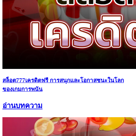
สล็อต777เครดิตฟรี การสนุกและโอกาสชนะในโลก
ของเกมการพนัน
อ่านบทความ