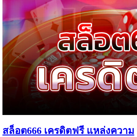
สล็อต666 เครดิตฟรี แหล่งความ