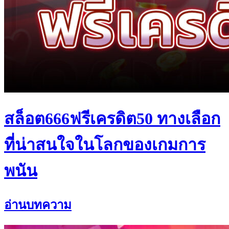
สล็อต666ฟรีเครดิต50 ทางเลือก
ที่น่าสนใจในโลกของเกมการ
พนัน
อ่านบทความ