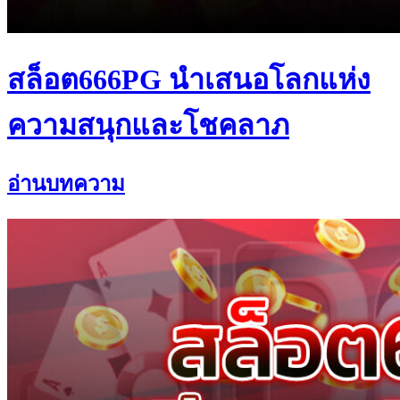
สล็อต666PG นำเสนอโลกแห่ง
ความสนุกและโชคลาภ
อ่านบทความ