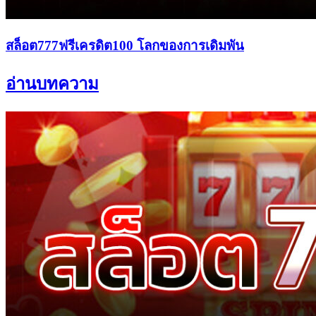
สล็อต777ฟรีเครดิต100 โลกของการเดิมพัน
อ่านบทความ