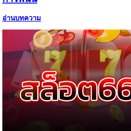
อ่านบทความ