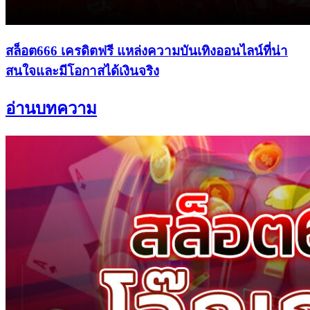
สล็อต666 เครดิตฟรี แหล่งความบันเทิงออนไลน์ที่น่า
สนใจและมีโอกาสได้เงินจริง
อ่านบทความ