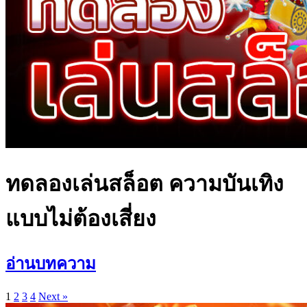
ทดลองเล่นสล็อต ความบันเทิง
แบบไม่ต้องเสี่ยง
อ่านบทความ
1
2
3
4
Next »