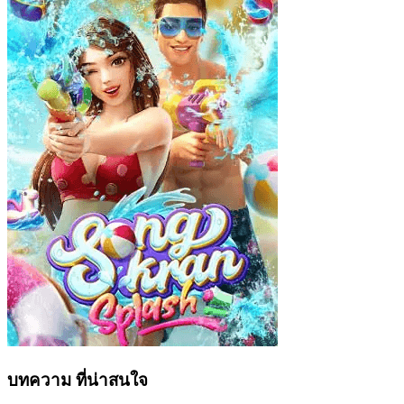
บทความ ที่น่าสนใจ