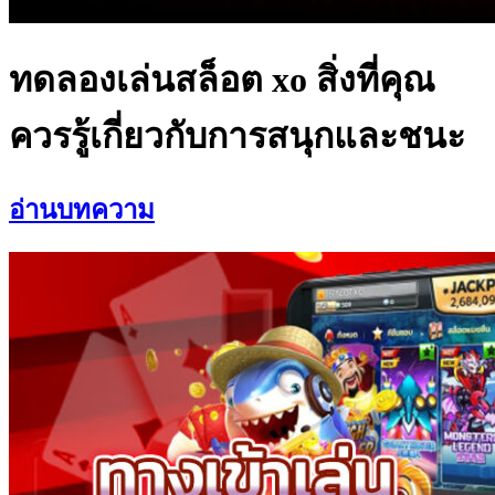
ทดลองเล่นสล็อต xo สิ่งที่คุณ
ควรรู้เกี่ยวกับการสนุกและชนะ
อ่านบทความ