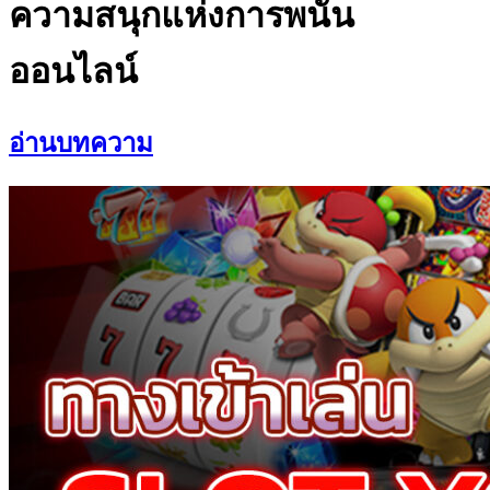
ความสนุกแห่งการพนัน
ออนไลน์
อ่านบทความ