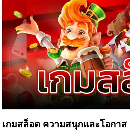
เกมสล็อต ความสนุกและโอกาส