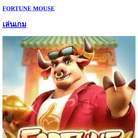
FORTUNE MOUSE
เล่นเกม