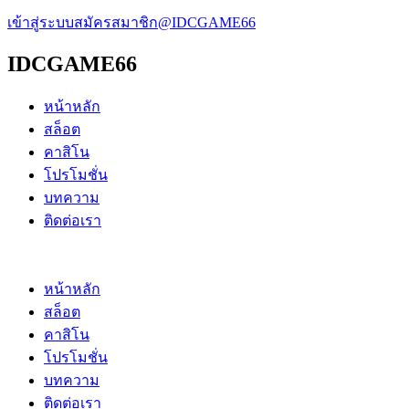
เข้าสู่ระบบ
สมัครสมาชิก
@IDCGAME66
IDCGAME66
หน้าหลัก
สล็อต
คาสิโน
โปรโมชั่น
บทความ
ติดต่อเรา
หน้าหลัก
สล็อต
คาสิโน
โปรโมชั่น
บทความ
ติดต่อเรา