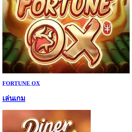
FORTUNE OX
เล่นเกม