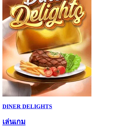
DINER DELIGHTS
เล่นเกม