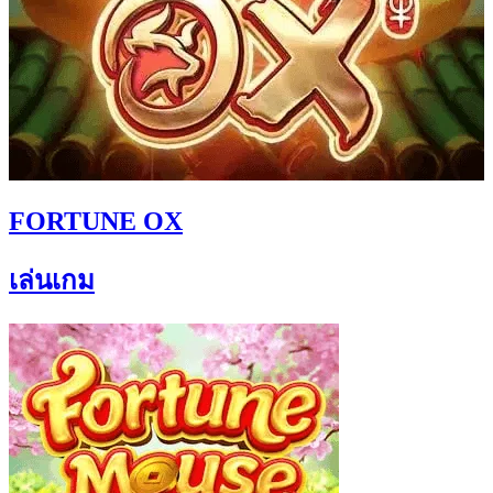
FORTUNE OX
เล่นเกม