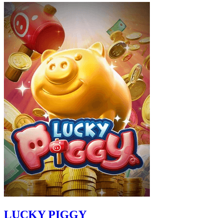
LUCKY PIGGY