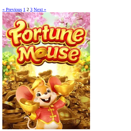
« Previous
1
2
3
Next »