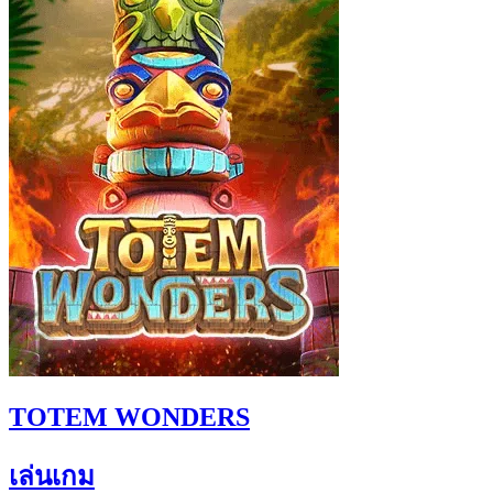
TOTEM WONDERS
เล่นเกม