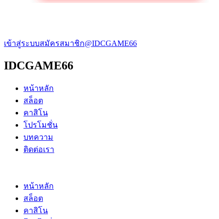
เข้าสู่ระบบ
สมัครสมาชิก
@IDCGAME66
IDCGAME66
หน้าหลัก
สล็อต
คาสิโน
โปรโมชั่น
บทความ
ติดต่อเรา
หน้าหลัก
สล็อต
คาสิโน