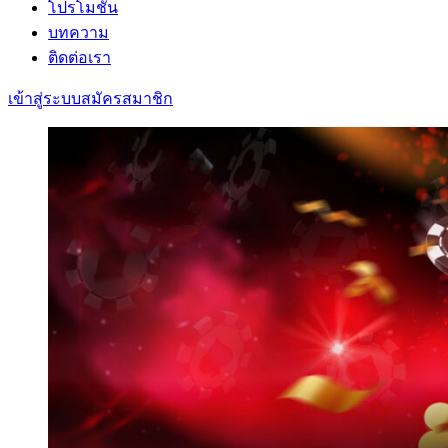
โปรโมชั่น
บทความ
ติดต่อเรา
เข้าสู่ระบบ
สมัครสมาชิก