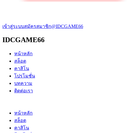
เข้าสู่ระบบ
สมัครสมาชิก
@IDCGAME66
IDCGAME66
หน้าหลัก
สล็อต
คาสิโน
โปรโมชั่น
บทความ
ติดต่อเรา
หน้าหลัก
สล็อต
คาสิโน