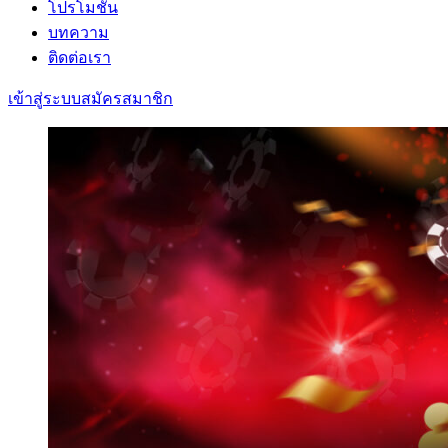
โปรโมชั่น
บทความ
ติดต่อเรา
เข้าสู่ระบบ
สมัครสมาชิก